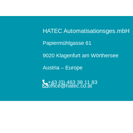
HATEC Automatisationsges.mbH
Papiermühlgasse 61
9020 Klagenfurt am Wörthersee
Austria – Europe
+43 (0) 463 38 11 83
office@hatec.co.at