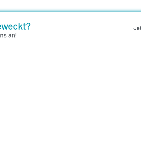
geweckt?
Je
ns an!