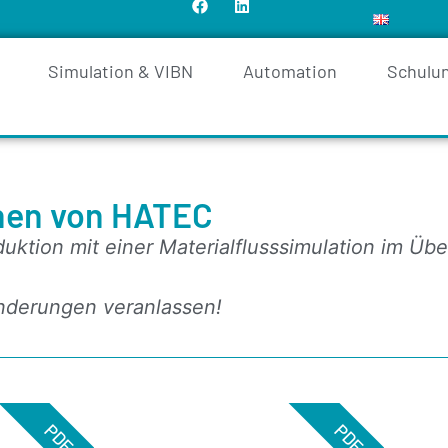
Simulation & VIBN
Automation
Schulu
onen von HATEC
duktion mit einer Materialfluss­simulation im Übe
nderungen veranlassen!
PDF
PDF