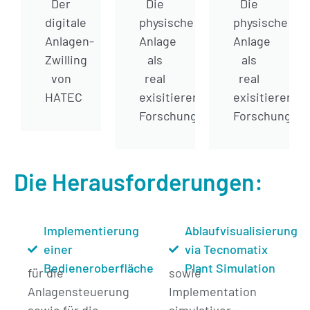
Der
Die
Die
digitale
physische
physische
Anlagen-
Anlage
Anlage
Zwilling
als
als
von
real
real
HATEC
exisitierendes
exisitierende
Forschungsobjekt
Forschungsob
Die Herausforderungen:
Implementierung
Ablaufvisualisierung
einer
via Tecnomatix
Bedieneroberfläche
Plant Simulation
für die
sowie
Anlagensteuerung
Implementation
sowie für die
simulativer