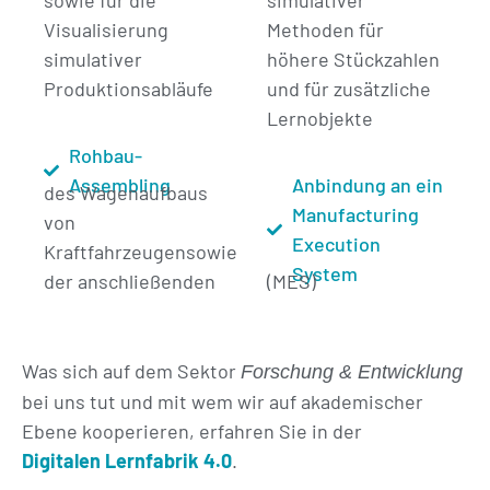
Visualisierung
Methoden für
simulativer
höhere Stückzahlen
Produktionsabläufe
und für zusätzliche
Lernobjekte
Rohbau-
Assembling
Anbindung an ein
des Wagenaufbaus
Manufacturing
von
Execution
Kraftfahrzeugensowie
System
der anschließenden
(MES)
Was sich auf dem Sektor
Forschung & Entwicklung
bei uns tut und mit wem wir auf akademischer
Ebene kooperieren, erfahren Sie in der
Digitalen Lernfabrik 4.0
.