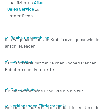
qualifiziertes
After
Sales Service
zu
unterstützen.
Rohbau-Assembling
des Wagenaufbaus von Kraftfahrzeugensowie der
anschließenden
Lackierung
der Karosserie mit zahlreichen kooperierenden
Robotern über komplette
Montagelinien
für mechatronische Produkte bis hin zur
verbindenden Fördertechnik
welche auch außerhalb des industriellen Umfeldes