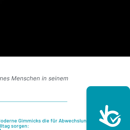
eines Menschen in seinem
oderne Gimmicks die für Abwechslung im
lltag sorgen: